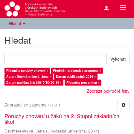
Přepn
navig
Hledat
Hledat
Vykonat
Předmět: poruchy chování ×
Předmět: preventive programs ×
Autor: Děchtěrenková, Jana ×
Datum publikování: 2014 ×
Datum publikování: [2010 TO 2019] ×
Předmět: prevention ×
Zobrazit pokročilé filtry
Zobrazují se záznamy 1-1 z 1
Poruchy chování u žáků na 2. Stupni základních
škol
Děchtěrenková, Jana
(
Jihočeská univerzita
,
2014
)