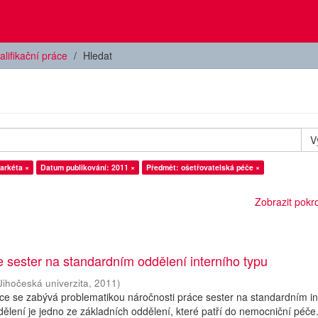
alifikační práce
Hledat
V
arkéta ×
Datum publikování: 2011 ×
Předmět: ošetřovatelská péče ×
Zobrazit pokroč
 sester na standardním oddělení interního typu
Jihočeská univerzita
,
2011
)
ce se zabývá problematikou náročnosti práce sester na standardním i
ddělení je jedno ze základních oddělení, které patří do nemocniční péče