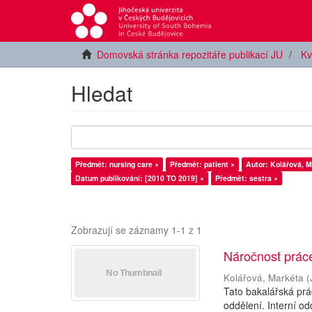
Domovská stránka repozitáře publikací JU
Kv
Hledat
Předmět: nursing care ×
Předmět: patient ×
Autor: Kolářová, M
Datum publikování: [2010 TO 2019] ×
Předmět: sestra ×
Zobrazují se záznamy 1-1 z 1
Náročnost práce
Kolářová, Markéta
(
Tato bakalářská prá
oddělení. Interní o