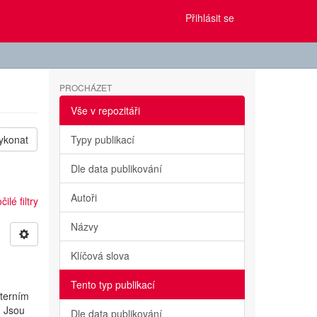
Přihlásit se
PROCHÁZET
Vše v repozitáři
ykonat
Typy publikací
Dle data publikování
Autoři
ilé filtry
Názvy
Klíčová slova
Tento typ publikací
nterním
. Jsou
Dle data publikování