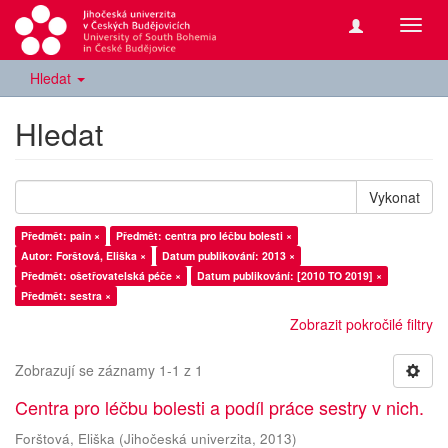
Přepn
navig
Hledat
Hledat
Vykonat
Předmět: pain ×
Předmět: centra pro léčbu bolesti ×
Autor: Forštová, Eliška ×
Datum publikování: 2013 ×
Předmět: ošetřovatelská péče ×
Datum publikování: [2010 TO 2019] ×
Předmět: sestra ×
Zobrazit pokročilé filtry
Zobrazují se záznamy 1-1 z 1
Centra pro léčbu bolesti a podíl práce sestry v nich.
Forštová, Eliška
(
Jihočeská univerzita
,
2013
)