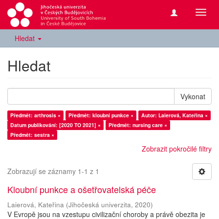
Přepn
navig
Hledat
Hledat
Vykonat
Předmět: arthrosis ×
Předmět: kloubní punkce ×
Autor: Laierová, Kateřina ×
Datum publikování: [2020 TO 2021] ×
Předmět: nursing care ×
Předmět: sestra ×
Zobrazit pokročilé filtry
Zobrazují se záznamy 1-1 z 1
Kloubní punkce a ošetřovatelská péče
Laierová, Kateřina
(
Jihočeská univerzita
,
2020
)
V Evropě jsou na vzestupu civilizační choroby a právě obezita je