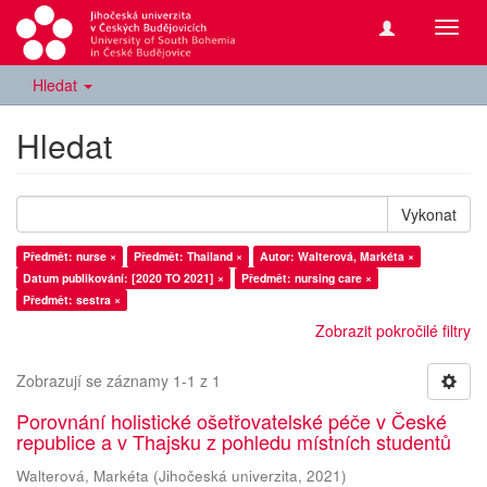
Přepn
navig
Hledat
Hledat
Vykonat
Předmět: nurse ×
Předmět: Thailand ×
Autor: Walterová, Markéta ×
Datum publikování: [2020 TO 2021] ×
Předmět: nursing care ×
Předmět: sestra ×
Zobrazit pokročilé filtry
Zobrazují se záznamy 1-1 z 1
Porovnání holistické ošetřovatelské péče v České
republice a v Thajsku z pohledu místních studentů
Walterová, Markéta
(
Jihočeská univerzita
,
2021
)