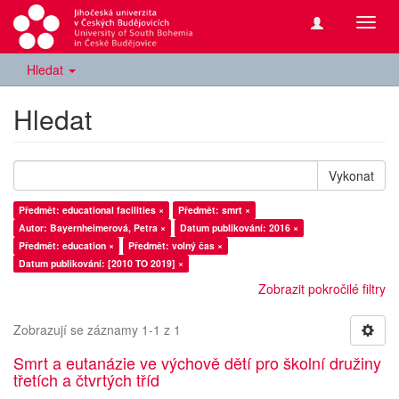
Přepn
navig
Hledat
Hledat
Vykonat
Předmět: educational facilities ×
Předmět: smrt ×
Autor: Bayernheimerová, Petra ×
Datum publikování: 2016 ×
Předmět: education ×
Předmět: volný čas ×
Datum publikování: [2010 TO 2019] ×
Zobrazit pokročilé filtry
Zobrazují se záznamy 1-1 z 1
Smrt a eutanázie ve výchově dětí pro školní družiny
třetích a čtvrtých tříd