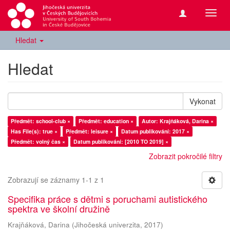
Přepn
navig
Hledat
Hledat
Vykonat
Předmět: school-club ×
Předmět: education ×
Autor: Krajňáková, Darina ×
Has File(s): true ×
Předmět: leisure ×
Datum publikování: 2017 ×
Předmět: volný čas ×
Datum publikování: [2010 TO 2019] ×
Zobrazit pokročilé filtry
Zobrazují se záznamy 1-1 z 1
Specifika práce s dětmi s poruchami autistického
spektra ve školní družině
Krajňáková, Darina
(
Jihočeská univerzita
,
2017
)