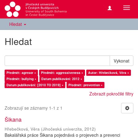
Přepn
navig
Hledat
Hledat
Vykonat
Předmět: agresor ×
Předmět: aggressiveness ×
Autor: Hřebečková, Věra ×
Předmět: bullying ×
Datum publikování: 2012 ×
Datum publikování: [2010 TO 2019] ×
Předmět: prevention ×
Zobrazit pokročilé filtry
Zobrazují se záznamy 1-1 z 1
Šikana
Hřebečková, Věra
(
Jihočeská univerzita
,
2012
)
Bakalářská práce Šikana pojednává o projevech a prevenci