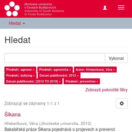
Přepn
navig
Hledat
Hledat
Vykonat
Předmět: agresor ×
Předmět: agresivita ×
Autor: Hřebečková, Věra ×
Předmět: bullying ×
Datum publikování: 2012 ×
Datum publikování: [2010 TO 2019] ×
Předmět: prevention ×
Zobrazit pokročilé filtry
Zobrazují se záznamy 1-1 z 1
Šikana
Hřebečková, Věra
(
Jihočeská univerzita
,
2012
)
Bakalářská práce Šikana pojednává o projevech a prevenci