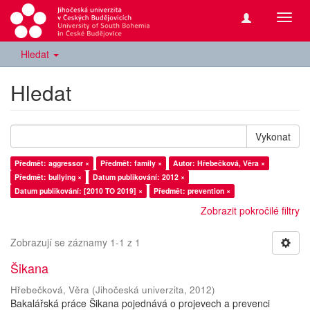
Přepn
navig
Hledat
Hledat
Vykonat
Předmět: aggressor ×
Předmět: family ×
Autor: Hřebečková, Věra ×
Předmět: bullying ×
Datum publikování: 2012 ×
Datum publikování: [2010 TO 2019] ×
Předmět: prevention ×
Zobrazit pokročilé filtry
Zobrazují se záznamy 1-1 z 1
Šikana
Hřebečková, Věra
(
Jihočeská univerzita
,
2012
)
Bakalářská práce Šikana pojednává o projevech a prevenci