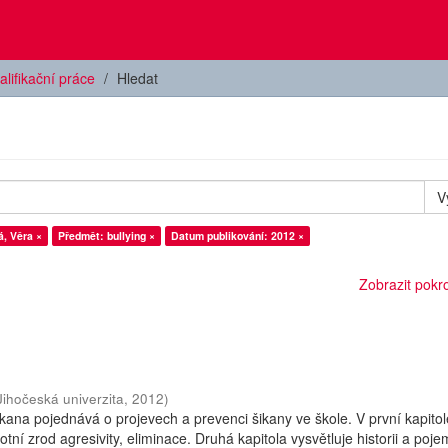
alifikační práce
Hledat
V
, Věra ×
Předmět: bullying ×
Datum publikování: 2012 ×
Zobrazit pokroč
Jihočeská univerzita
,
2012
)
kana pojednává o projevech a prevenci šikany ve škole. V první kapitol
otní zrod agresivity, eliminace. Druhá kapitola vysvětluje historii a poje