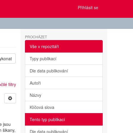
Přihlásit se
PROCHÁZET
Vše v repozitáři
ykonat
Typy publikací
Dle data publikování
Autoři
ilé filtry
Názvy
Klíčová slova
Tento typ publikací
e jsou
m šikany,
Dle data publikování