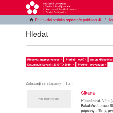
Domovská stránka repozitáře publikací JU
Kv
Hledat
Předmět: aggressiveness ×
Předmět: oběť ×
Autor: Hřebečková
Datum publikování: [2010 TO 2019] ×
Předmět: prevention ×
Zobrazují se záznamy 1-1 z 1
Šikana
Hřebečková, Věra
(
Bakalářská práce Ši
popsány příčiny, prv