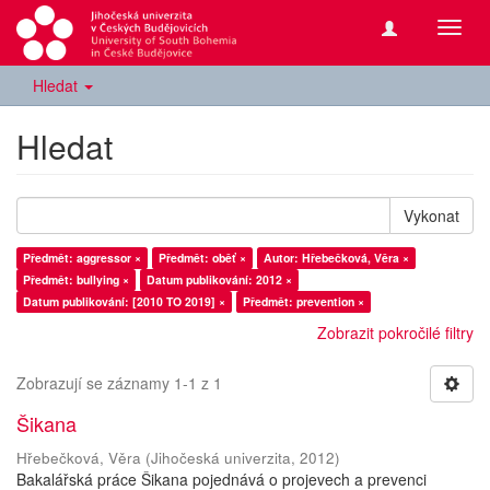
Přepn
navig
Hledat
Hledat
Vykonat
Předmět: aggressor ×
Předmět: oběť ×
Autor: Hřebečková, Věra ×
Předmět: bullying ×
Datum publikování: 2012 ×
Datum publikování: [2010 TO 2019] ×
Předmět: prevention ×
Zobrazit pokročilé filtry
Zobrazují se záznamy 1-1 z 1
Šikana
Hřebečková, Věra
(
Jihočeská univerzita
,
2012
)
Bakalářská práce Šikana pojednává o projevech a prevenci