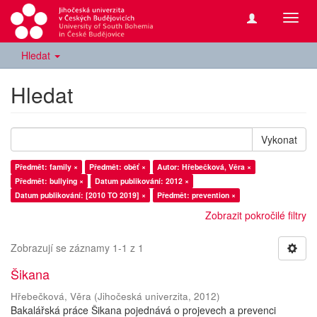
Přepn
navig
Hledat
Hledat
Vykonat
Předmět: family ×
Předmět: oběť ×
Autor: Hřebečková, Věra ×
Předmět: bullying ×
Datum publikování: 2012 ×
Datum publikování: [2010 TO 2019] ×
Předmět: prevention ×
Zobrazit pokročilé filtry
Zobrazují se záznamy 1-1 z 1
Šikana
Hřebečková, Věra
(
Jihočeská univerzita
,
2012
)
Bakalářská práce Šikana pojednává o projevech a prevenci