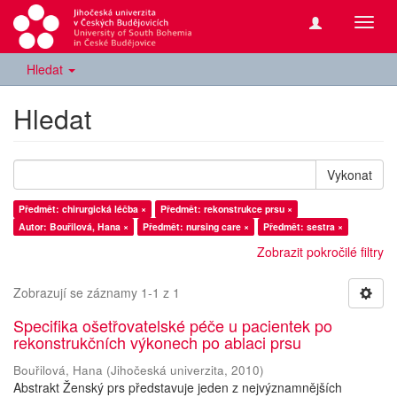
Přepn
navig
Hledat
Hledat
Vykonat
Předmět: chirurgická léčba ×
Předmět: rekonstrukce prsu ×
Autor: Bouřilová, Hana ×
Předmět: nursing care ×
Předmět: sestra ×
Zobrazit pokročilé filtry
Zobrazují se záznamy 1-1 z 1
Specifika ošetřovatelské péče u pacientek po
rekonstrukčních výkonech po ablaci prsu
Bouřilová, Hana
(
Jihočeská univerzita
,
2010
)
Abstrakt Ženský prs představuje jeden z nejvýznamnějších