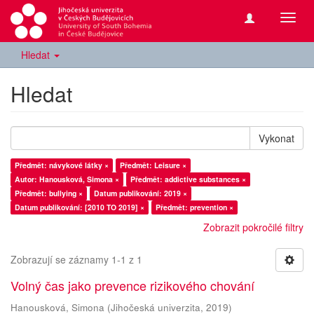
Přepn
navig
Hledat
Hledat
Vykonat
Předmět: návykové látky ×
Předmět: Leisure ×
Autor: Hanousková, Simona ×
Předmět: addictive substances ×
Předmět: bullying ×
Datum publikování: 2019 ×
Datum publikování: [2010 TO 2019] ×
Předmět: prevention ×
Zobrazit pokročilé filtry
Zobrazují se záznamy 1-1 z 1
Volný čas jako prevence rizikového chování
Hanousková, Simona
(
Jihočeská univerzita
,
2019
)