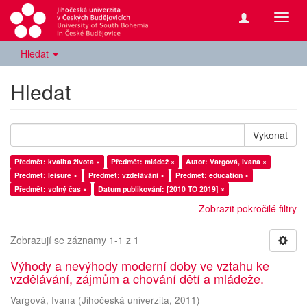
Přepn
navig
Hledat
Hledat
Vykonat
Předmět: kvalita života ×
Předmět: mládež ×
Autor: Vargová, Ivana ×
Předmět: leisure ×
Předmět: vzdělávání ×
Předmět: education ×
Předmět: volný čas ×
Datum publikování: [2010 TO 2019] ×
Zobrazit pokročilé filtry
Zobrazují se záznamy 1-1 z 1
Výhody a nevýhody moderní doby ve vztahu ke
vzdělávání, zájmům a chování dětí a mládeže.
Vargová, Ivana
(
Jihočeská univerzita
,
2011
)