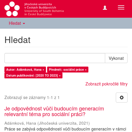
Přepn
navig
Hledat
Hledat
Vykonat
Autor: Adámková, Hana ×
Předmět: sociální práce ×
Datum publikování: [2020 TO 2023] ×
Zobrazit pokročilé filtry
Zobrazují se záznamy 1-1 z 1
Je odpovědnost vůči budoucím generacím
relevantní téma pro sociální práci?
Adámková, Hana
(
Jihočeská univerzita
,
2021
)
Práce se zabývá odpovědností vůči budoucím generacím v rámci