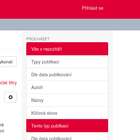
Přihlásit se
PROCHÁZET
Vše v repozitáři
ykonat
Typy publikací
Dle data publikování
ilé filtry
Autoři
Názvy
Klíčová slova
na
Tento typ publikací
lní
Dle data publikování