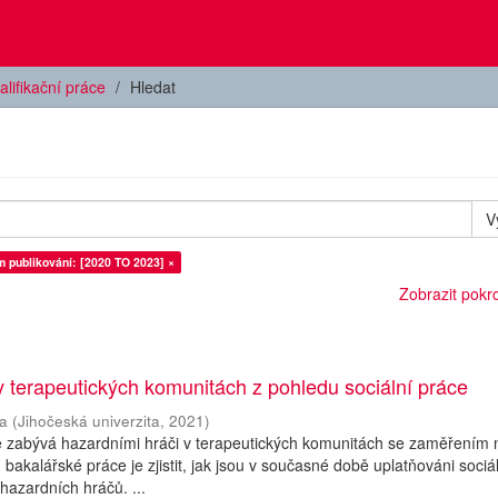
alifikační práce
Hledat
V
 publikování: [2020 TO 2023] ×
Zobrazit pokroč
v terapeutických komunitách z pohledu sociální práce
na
(
Jihočeská univerzita
,
2021
)
e zabývá hazardními hráči v terapeutických komunitách se zaměřením 
m bakalářské práce je zjistit, jak jsou v současné době uplatňováni sociá
 hazardních hráčů. ...