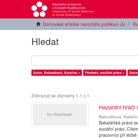
Domovská stránka repozitáře publikací JU
Kv
Hledat
Autor: Baloušková, Kateřina ×
Předmět: sociální práce ×
Datum
Zobrazují se záznamy 1-1 z 1
Hazardní hráči 
Baloušková, Kateři
Bakalářská práce s
sociální práci. Cíle
pracovníci při léčbě