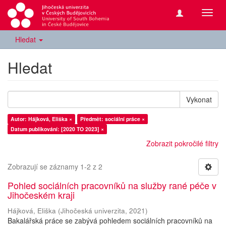
Přepn
navig
Hledat
Hledat
Vykonat
Autor: Hájková, Eliška ×
Předmět: sociální práce ×
Datum publikování: [2020 TO 2023] ×
Zobrazit pokročilé filtry
Zobrazují se záznamy 1-2 z 2
Pohled sociálních pracovníků na služby rané péče v
Jihočeském kraji
Hájková, Eliška
(
Jihočeská univerzita
,
2021
)
Bakalářská práce se zabývá pohledem sociálních pracovníků na