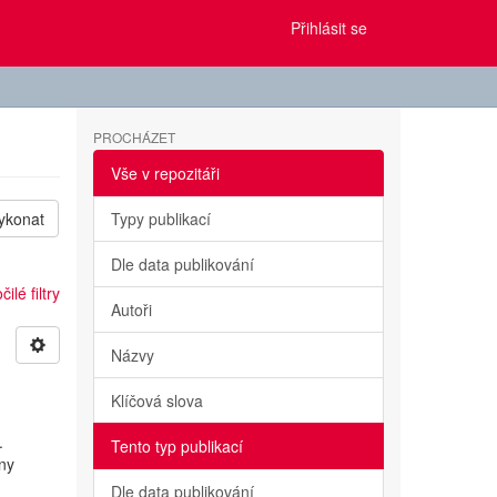
Přihlásit se
PROCHÁZET
Vše v repozitáři
ykonat
Typy publikací
Dle data publikování
ilé filtry
Autoři
Názvy
Klíčová slova
.
Tento typ publikací
iny
Dle data publikování