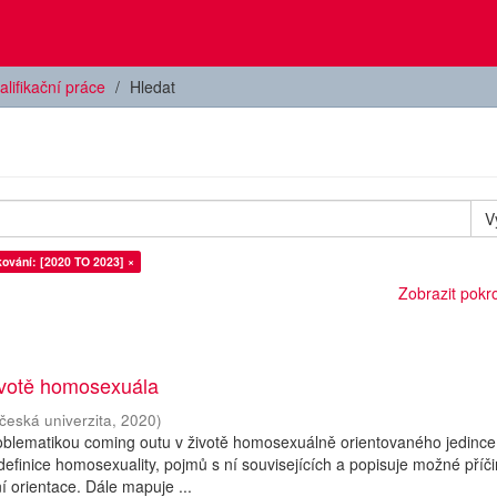
alifikační práce
Hledat
V
ování: [2020 TO 2023] ×
Zobrazit pokroč
ivotě homosexuála
česká univerzita
,
2020
)
oblematikou coming outu v životě homosexuálně orientovaného jedince
finice homosexuality, pojmů s ní souvisejících a popisuje možné příč
 orientace. Dále mapuje ...