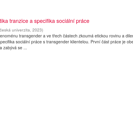
ika tranzice a specifika sociální práce
česká univerzita
,
2023
)
fenoménu transgender a ve třech částech zkoumá etickou rovinu a dil
pecifika sociální práce s transgender klientelou. První část práce je o
 zabývá se ...