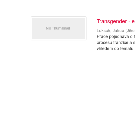
Transgender - et
Luksch, Jakub
(
Jiho
Práce pojednává o 
procesu tranzice a s
vhledem do tématu a