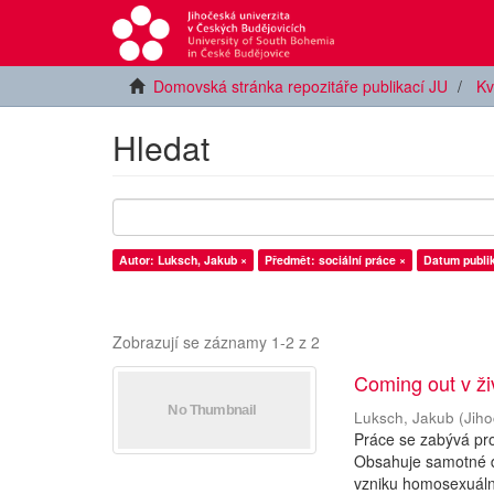
Domovská stránka repozitáře publikací JU
Kv
Hledat
Autor: Luksch, Jakub ×
Předmět: sociální práce ×
Datum publik
Zobrazují se záznamy 1-2 z 2
Coming out v ž
Luksch, Jakub
(
Jiho
Práce se zabývá pr
Obsahuje samotné de
vzniku homosexuální