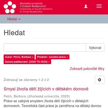
Přepn
navig
Hledat
Hledat
Vykonat
Autor: Petrů, Barbora ×
Předmět: sociální práce ×
Datum publikování: [2020 TO 2023] ×
Zobrazit pokročilé filtry
Zobrazují se záznamy 1-2 z 2
Smysl života dětí žijících v dětském domově
Petrů, Barbora
(
Jihočeská univerzita
,
2020
)
Práce se zabývá smyslem života dětí žijících v dětských
domovech. Teoretická část práce je zaměřena na dětský domov