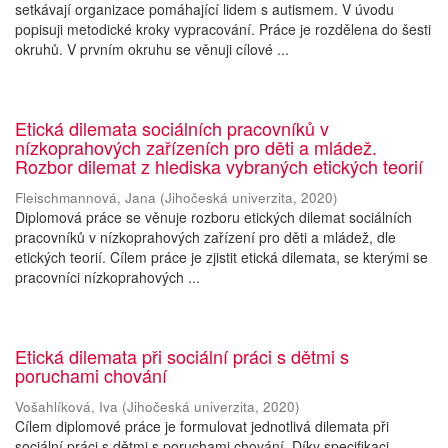
setkávají organizace pomáhající lidem s autismem. V úvodu
popisuji metodické kroky vypracování. Práce je rozdělena do šesti
okruhů. V prvním okruhu se věnuji cílové ...
Etická dilemata sociálních pracovníků v
nízkoprahových zařízeních pro děti a mládež.
Rozbor dilemat z hlediska vybraných etických teorií
Fleischmannová, Jana
(
Jihočeská univerzita
,
2020
)
Diplomová práce se věnuje rozboru etických dilemat sociálních
pracovníků v nízkoprahových zařízení pro děti a mládež, dle
etických teorií. Cílem práce je zjistit etická dilemata, se kterými se
pracovníci nízkoprahových ...
Etická dilemata při sociální práci s dětmi s
poruchami chování
Vošahlíková, Iva
(
Jihočeská univerzita
,
2020
)
Cílem diplomové práce je formulovat jednotlivá dilemata při
sociální práci s dětmi s poruchami chování. Díky specifikaci