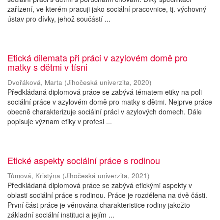
zařízení, ve kterém pracuji jako sociální pracovnice, tj. výchovný
ústav pro dívky, jehož součástí ...
Etická dilemata při práci v azylovém domě pro
matky s dětmi v tísni
Dvořáková, Marta
(
Jihočeská univerzita
,
2020
)
Předkládaná diplomová práce se zabývá tématem etiky na poli
sociální práce v azylovém domě pro matky s dětmi. Nejprve práce
obecně charakterizuje sociální práci v azylových domech. Dále
popisuje význam etiky v profesi ...
Etické aspekty sociální práce s rodinou
Tůmová, Kristýna
(
Jihočeská univerzita
,
2021
)
Předkládaná diplomová práce se zabývá etickými aspekty v
oblasti sociální práce s rodinou. Práce je rozdělena na dvě části.
První část práce je věnována charakteristice rodiny jakožto
základní sociální instituci a jejím ...