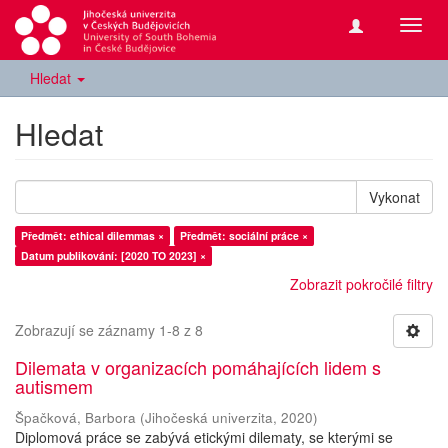
Přepn
navig
Hledat
Hledat
Vykonat
Předmět: ethical dilemmas ×
Předmět: sociální práce ×
Datum publikování: [2020 TO 2023] ×
Zobrazit pokročilé filtry
Zobrazují se záznamy 1-8 z 8
Dilemata v organizacích pomáhajících lidem s
autismem
Špačková, Barbora
(
Jihočeská univerzita
,
2020
)
Diplomová práce se zabývá etickými dilematy, se kterými se