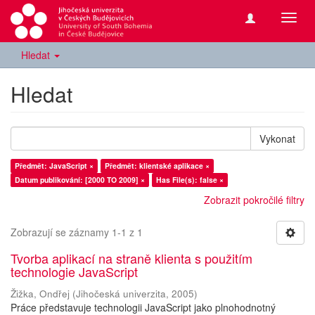
Přepn
navig
Hledat
Hledat
Vykonat
Předmět: JavaScript ×
Předmět: klientské aplikace ×
Datum publikování: [2000 TO 2009] ×
Has File(s): false ×
Zobrazit pokročilé filtry
Zobrazují se záznamy 1-1 z 1
Tvorba aplikací na straně klienta s použitím
technologie JavaScript
Žižka, Ondřej
(
Jihočeská univerzita
,
2005
)
Práce představuje technologii JavaScript jako plnohodnotný