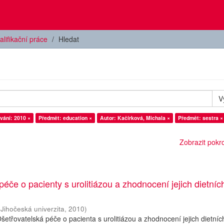
alifikační práce
Hledat
V
vání: 2010 ×
Předmět: education ×
Autor: Kačírková, Michala ×
Předmět: sestra ×
Zobrazit pokroč
péče o pacienty s urolitiázou a zhodnocení jejich dietníc
(
Jihočeská univerzita
,
2010
)
šetřovatelská péče o pacienta s urolitiázou a zhodnocení jejich dietníc