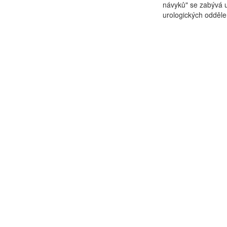
návyků" se zabývá uc
urologických oddělen