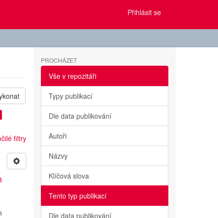
Přihlásit se
PROCHÁZET
Vše v repozitáři
ykonat
Typy publikací
Dle data publikování
Autoři
ilé filtry
Názvy
Klíčová slova
h
Tento typ publikací
h
Dle data publikování