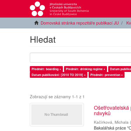
Domovská stránka repozitáře publikací JU
Kv
Hledat
Předmět: boarding ×
Předmět: drinking regime ×
Datum publiko
Datum publikování: [2010 TO 2019] ×
Předmět: prevention ×
Zobrazují se záznamy 1-1 z 1
Ošetřovatelská 
návyků
Kačírková, Michala
Bakalářská práce "O