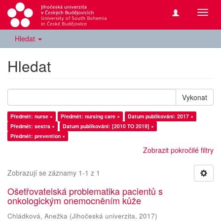
Přepn
navig
Hledat
Hledat
Vykonat
Předmět: nurse ×
Předmět: nursing care ×
Datum publikování: 2017 ×
Předmět: sestra ×
Datum publikování: [2010 TO 2019] ×
Předmět: prevention ×
Zobrazit pokročilé filtry
Zobrazují se záznamy 1-1 z 1
Ošetřovatelská problematika pacientů s
onkologickým onemocněním kůže
Chládková, Anežka
(
Jihočeská univerzita
,
2017
)