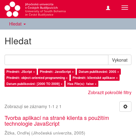
Přepn
navig
Hledat
Hledat
Vykonat
Předmět: JScript ×
Předmět: JavaScript ×
Datum publikování: 2005 ×
Předmět: object-oriented programming ×
Předmět: klientské aplikace ×
Datum publikování: [2000 TO 2009] ×
Has File(s): false ×
Zobrazit pokročilé filtry
Zobrazují se záznamy 1-1 z 1
Tvorba aplikací na straně klienta s použitím
technologie JavaScript
Žižka, Ondřej
(
Jihočeská univerzita
,
2005
)