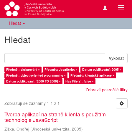
Přepn
navig
Hledat
Hledat
Vykonat
Předmět: skriptování ×
Předmět: JavaScript ×
Datum publikování: 2005 ×
Předmět: object-oriented programming ×
Předmět: klientské aplikace ×
Datum publikování: [2000 TO 2009] ×
Has File(s): false ×
Zobrazit pokročilé filtry
Zobrazují se záznamy 1-1 z 1
Tvorba aplikací na straně klienta s použitím
technologie JavaScript
Žižka, Ondřej
(
Jihočeská univerzita
,
2005
)