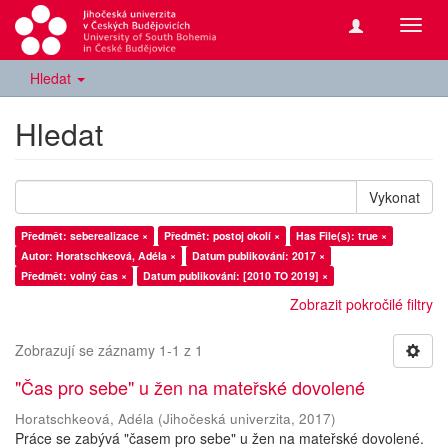
Přepn
navig
Hledat
Hledat
Vykonat
Předmět: seberealizace ×
Předmět: postoj okolí ×
Has File(s): true ×
Autor: Horatschkeová, Adéla ×
Datum publikování: 2017 ×
Předmět: volný čas ×
Datum publikování: [2010 TO 2019] ×
Zobrazit pokročilé filtry
Zobrazují se záznamy 1-1 z 1
"Čas pro sebe" u žen na mateřské dovolené
Horatschkeová, Adéla
(
Jihočeská univerzita
,
2017
)
Práce se zabývá "časem pro sebe" u žen na mateřské dovolené.