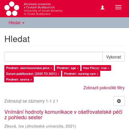
Přepn
navig
Hledat
Hledat
Vykonat
Předmět: ošetřovatelská péče ×
Předmět: age ×
Has File(s): true ×
Datum publikování: [2020 TO 2021] ×
Předmět: nursing care ×
Předmět: sestra ×
Zobrazit pokročilé filtry
Zobrazují se záznamy 1-1 z 1
Vnímání hodnoty komunikace v ošetřovatelské péči
z pohledu sester
Ziková, Iva
(
Jihočeská univerzita
,
2021
)