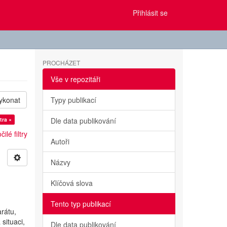
Přihlásit se
PROCHÁZET
Vše v repozitáři
ykonat
Typy publikací
tra ×
Dle data publikování
ilé filtry
Autoři
Názvy
Klíčová slova
Tento typ publikací
rátu,
situaci,
Dle data publikování