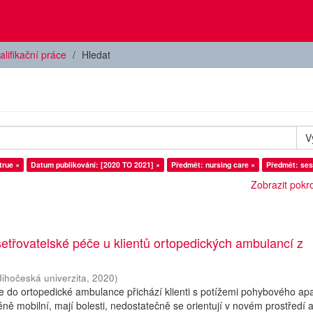
alifikační práce
Hledat
V
true ×
Datum publikování: [2020 TO 2021] ×
Předmět: nursing care ×
Předmět: ses
Zobrazit pokroč
třovatelské péče u klientů ortopedických ambulancí z
Jihočeská univerzita
,
2020
)
 do ortopedické ambulance přichází klienti s potížemi pohybového apa
éně mobilní, mají bolesti, nedostatečně se orientují v novém prostředí a 