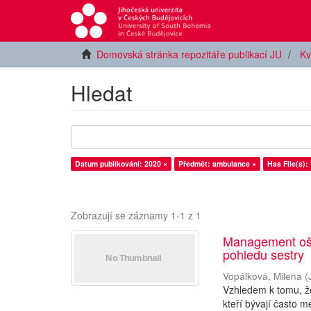
Domovská stránka repozitáře publikací JU
Kv
Hledat
Datum publikování: 2020 ×
Předmět: ambulance ×
Has File(s): 
Zobrazují se záznamy 1-1 z 1
Management oše
pohledu sestry
Vopálková, Milena
(
Vzhledem k tomu, že
kteří bývají často m