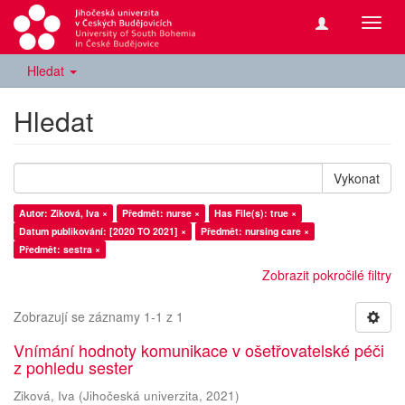
Přepn
navig
Hledat
Hledat
Vykonat
Autor: Ziková, Iva ×
Předmět: nurse ×
Has File(s): true ×
Datum publikování: [2020 TO 2021] ×
Předmět: nursing care ×
Předmět: sestra ×
Zobrazit pokročilé filtry
Zobrazují se záznamy 1-1 z 1
Vnímání hodnoty komunikace v ošetřovatelské péči
z pohledu sester
Ziková, Iva
(
Jihočeská univerzita
,
2021
)