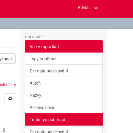
Přihlásit se
PROCHÁZET
Vše v repozitáři
ykonat
Typy publikací
Dle data publikování
Autoři
ilé filtry
Názvy
Klíčová slova
Tento typ publikací
. Z
Dle data publikování