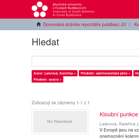
Domovská stránka repozitáře publikací JU
Kv
Hledat
Autor: Laierová, Kateřina ×
Předmět: ošetřovatelská péče ×
Ha
Předmět: sestra ×
Zobrazují se záznamy 1-1 z 1
Kloubní punkce
Laierová, Kateřina
(
V Evropě jsou na vze
onemocnění kolenníh