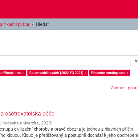
alifikační práce
Hledat
V
s File(s): true ×
Datum publikování: [2020 TO 2021] ×
Předmět: nursing care ×
Zobrazit pokroč
 a ošetřovatelská péče
Jihočeská univerzita
,
2020
)
stupu civilizační choroby a právě obezita je jednou z hlavních příčin
o kloubu. Kloub je přetěžovaný a postupně dochází k jeho opotřebení