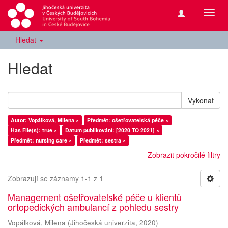
Přepn
navig
Hledat
Hledat
Vykonat
Autor: Vopálková, Milena ×
Předmět: ošetřovatelská péče ×
Has File(s): true ×
Datum publikování: [2020 TO 2021] ×
Předmět: nursing care ×
Předmět: sestra ×
Zobrazit pokročilé filtry
Zobrazují se záznamy 1-1 z 1
Management ošetřovatelské péče u klientů
ortopedických ambulancí z pohledu sestry
Vopálková, Milena
(
Jihočeská univerzita
,
2020
)