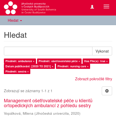
Přepn
navig
Hledat
Hledat
Vykonat
Předmět: ambulance ×
Předmět: ošetřovatelská péče ×
Has File(s): true ×
Datum publikování: [2020 TO 2021] ×
Předmět: nursing care ×
Předmět: sestra ×
Zobrazit pokročilé filtry
Zobrazují se záznamy 1-1 z 1
Management ošetřovatelské péče u klientů
ortopedických ambulancí z pohledu sestry
Vopálková, Milena
(
Jihočeská univerzita
,
2020
)