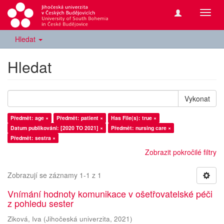
Přepn
navig
Hledat
Hledat
Vykonat
Předmět: age ×
Předmět: patient ×
Has File(s): true ×
Datum publikování: [2020 TO 2021] ×
Předmět: nursing care ×
Předmět: sestra ×
Zobrazit pokročilé filtry
Zobrazují se záznamy 1-1 z 1
Vnímání hodnoty komunikace v ošetřovatelské péči
z pohledu sester
Ziková, Iva
(
Jihočeská univerzita
,
2021
)