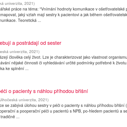
ká univerzita
,
2021
)
lářské práce na téma: "Vnímání hodnoty komunikace v ošetřovatelské p
 zmapovat, jaký vztah mají sestry k pacientovi a jak během ošetřovatels
unikace. Teoretická ...
ebují a postrádají od sester
eská univerzita
,
2021
)
zejí člověka celý život. Lze je charakterizovat jako vlastnost organismu
ávání nějaké činnosti či vyhledávání určité podmínky potřebné k životu
ka ke splnění ...
péči o pacienty s náhlou příhodou břišní
Jihočeská univerzita
,
2021
)
ce se zabývá úlohou sestry v péči o pacienty s náhlou příhodou břišní
perační a pooperační péči u pacientů s NPB, po-hledem pacientů a se
tradičně ...