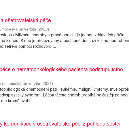
 a ošetřovatelská péče
Jihočeská univerzita
,
2020
)
stupu civilizační choroby a právě obezita je jednou z hlavních příčin
o kloubu. Kloub je přetěžovaný a postupně dochází k jeho opotřebení
o šetření pomocí rozhovorů ...
 péče o hematoonkologického pacienta podstupujícího
e
(
Jihočeská univerzita
,
2021
)
oonkologická onemocnění patří leukémie, maligní lymfomy, myeloprolif
dysplastický syndrom. Léčba těchto chorob probíhá nejčastěji pomocí
 má kromě svého ...
 komunikace v ošetřovatelské péči z pohledu sester