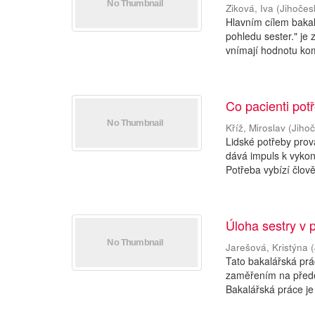
Ziková, Iva
(
Jihočes
Hlavním cílem baka
pohledu sester." je
vnímají hodnotu kom
Co pacienti potř
Kříž, Miroslav
(
Jihoč
Lidské potřeby prová
dává impuls k vykon
Potřeba vybízí člově
Úloha sestry v 
Jarešová, Kristýna
(
Tato bakalářská prá
zaměřením na předo
Bakalářská práce je 