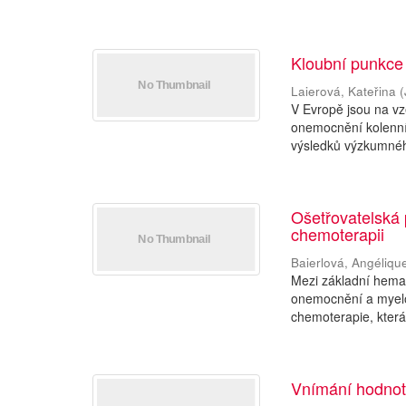
Kloubní punkce
Laierová, Kateřina
(
V Evropě jsou na vze
onemocnění kolenníh
výsledků výzkumnéh
Ošetřovatelská
chemoterapii
Baierlová, Angéliqu
Mezi základní hemat
onemocnění a myelo
chemoterapie, která
Vnímání hodnoty