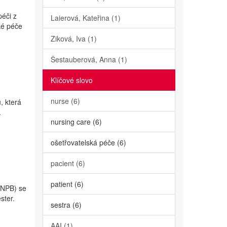
éči z
Laierová, Kateřina (1)
ké péče
Ziková, Iva (1)
Šestauberová, Anna (1)
Klíčové slovo
nurse (6)
, která
.
nursing care (6)
ošetřovatelská péče (6)
pacient (6)
patient (6)
 (NPB) se
ster.
sestra (6)
AAI (1)