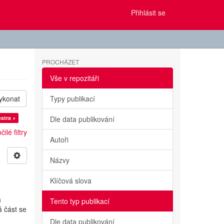
Přihlásit se
PROCHÁZET
Vše v repozitáři
ykonat
Typy publikací
stra ×
Dle data publikování
ilé filtry
Autoři
Názvy
Klíčová slova
a
Tento typ publikací
á část se
Dle data publikování