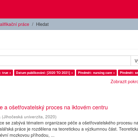
alifikační práce
Hledat
V
: true ×
Datum publikování: [2020 TO 2021] ×
Předmět: nursing care ×
Předmět: se
Zobrazit pokroč
 a ošetřovatelský proces na iktovém centru
a
(
Jihočeská univerzita
,
2020
)
áce se zabývá tématem organizace péče a ošetřovatelského procesu n
alářská práce je rozdělena na teoretickou a výzkumnou část. Teoretick
évní mozkovou příhodou, ...