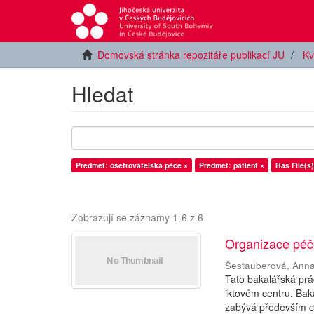
Domovská stránka repozitáře publikací JU
Kv
Hledat
Předmět: ošetřovatelská péče ×
Předmět: patient ×
Has File(s)
Zobrazují se záznamy 1-6 z 6
Organizace péče
Šestauberová, Ann
Tato bakalářská pr
iktovém centru. Bak
zabývá především c