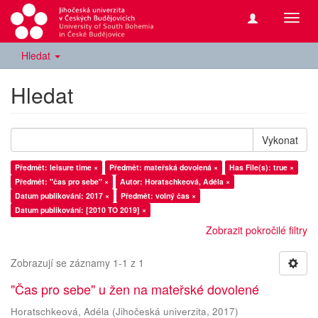
Přepn
navig
Hledat
Hledat
Vykonat
Předmět: leisure time ×
Předmět: mateřská dovolená ×
Has File(s): true ×
Předmět: "čas pro sebe" ×
Autor: Horatschkeová, Adéla ×
Datum publikování: 2017 ×
Předmět: volný čas ×
Datum publikování: [2010 TO 2019] ×
Zobrazit pokročilé filtry
Zobrazují se záznamy 1-1 z 1
"Čas pro sebe" u žen na mateřské dovolené
Horatschkeová, Adéla
(
Jihočeská univerzita
,
2017
)