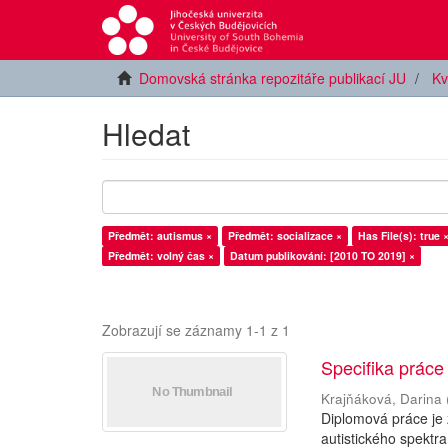
Domovská stránka repozitáře publikací JU
Kv
Hledat
Předmět: autismus ×
Předmět: socializace ×
Has File(s): true 
Předmět: volný čas ×
Datum publikování: [2010 TO 2019] ×
Zobrazují se záznamy 1-1 z 1
Specifika práce
Krajňáková, Darina
Diplomová práce je
autistického spektra