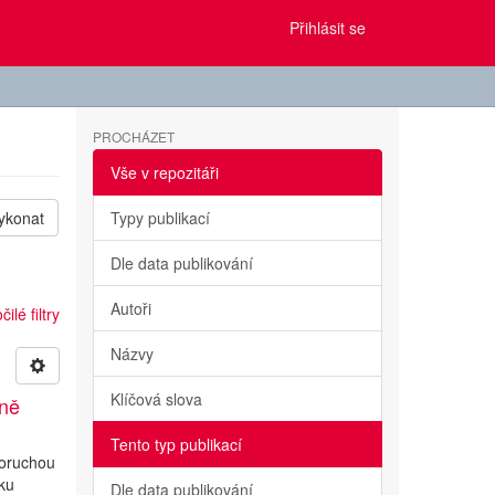
Přihlásit se
PROCHÁZET
Vše v repozitáři
ykonat
Typy publikací
Dle data publikování
Autoři
ilé filtry
Názvy
Klíčová slova
ině
Tento typ publikací
poruchou
iku
Dle data publikování