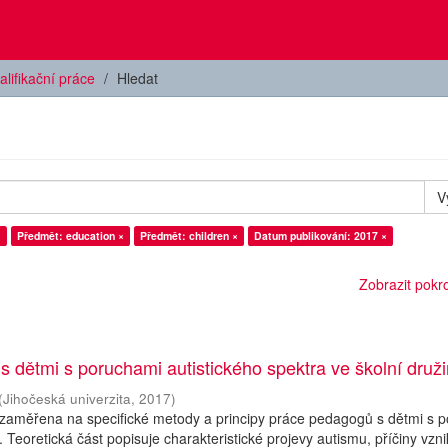
alifikační práce
Hledat
V
×
Předmět: education ×
Předmět: children ×
Datum publikování: 2017 ×
Zobrazit pokroč
 s dětmi s poruchami autistického spektra ve školní druž
(
Jihočeská univerzita
,
2017
)
 zaměřena na specifické metody a principy práce pedagogů s dětmi s 
. Teoretická část popisuje charakteristické projevy autismu, příčiny vzn