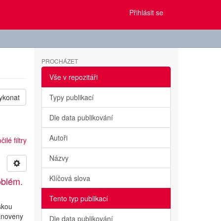
Přihlásit se
PROCHÁZET
Vše v repozitáři
ykonat
Typy publikací
Dle data publikování
Autoři
ilé filtry
Názvy
Klíčová slova
oblém.
Tento typ publikací
skou
tanoveny
Dle data publikování