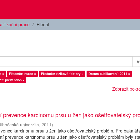
alifikační práce
Hledat
V
e ×
Předmět: nurse ×
Předmět: rizikové faktory ×
Datum publikování: 2011 ×
t: prevention ×
Zobrazit pokroč
í prevence karcinomu prsu u žen jako ošetřovatelský pr
Jihočeská univerzita
,
2011
)
evence karcinomu prsu u žen jako ošetřovatelský problém. Pro bakalář
stí prevence karcinomu prsu u žen jako ošetřovatelský problém byly s