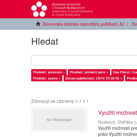
Domovská stránka repozitáře publikací JU
Kv
Hledat
Předmět: prevence ×
Předmět: primární péče ×
Has File(s): tru
Předmět: sestra ×
Datum publikování: [2010 TO 2019] ×
Předmě
Zobrazují se záznamy 1-1 z 1
Využití možnost
Nusková, Oldřiška
(
Využití možností pr
práci Využití možno