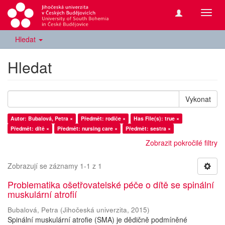
Přepn
navig
Hledat
Hledat
Vykonat
Autor: Bubalová, Petra ×
Předmět: rodiče ×
Has File(s): true ×
Předmět: dítě ×
Předmět: nursing care ×
Předmět: sestra ×
Zobrazit pokročilé filtry
Zobrazují se záznamy 1-1 z 1
Problematika ošetřovatelské péče o dítě se spinální
muskulární atrofií
Bubalová, Petra
(
Jihočeská univerzita
,
2015
)
Spinální muskulární atrofie (SMA) je dědičně podmíněné