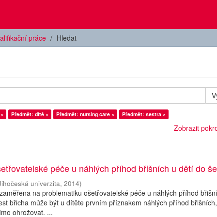
alifikační práce
Hledat
V
 ×
Předmět: dítě ×
Předmět: nursing care ×
Předmět: sestra ×
Zobrazit pokroč
třovatelské péče u náhlých příhod břišních u dětí do šes
Jihočeská univerzita
,
2014
)
zaměřena na problematiku ošetřovatelské péče u náhlých příhod břišn
olest břicha může být u dítěte prvním příznakem náhlých příhod břišních,
ímo ohrožovat. ...