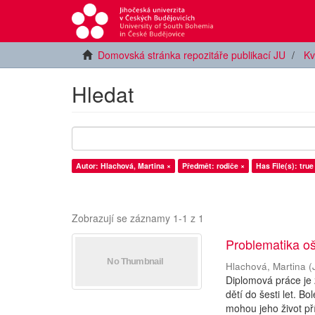
Domovská stránka repozitáře publikací JU
Kv
Hledat
Autor: Hlachová, Martina ×
Předmět: rodiče ×
Has File(s): true
Zobrazují se záznamy 1-1 z 1
Problematika oše
Hlachová, Martina
(
Diplomová práce je 
dětí do šesti let. B
mohou jeho život př