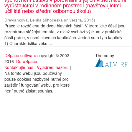
vyrůstajícími v rodinném prostředí (navštěvujícími
učiliště nebo střední odbornou školu)
Drevianková, Lenka
(
Jihočeská univerzita
,
2015
)
Práce je rozdělena do dvou hlavních částí. V teoretické části jsou
rozebírána stěžejní témata, z nichž vychází výzkum v praktické
části práce, v osmi hlavních kapitolách. Jedná se o tyto kapitoly:
1) Charakteristika věku ...
DSpace software
copyright © 2002-
Theme by
2016
DuraSpace
Kontaktujte nás
|
Vyjádření názoru
|
Na tomto webu jsou používány
pouze cookies nezbytně nutné pro
zajištění fungování webu, pro které
není nutné získat souhlas.