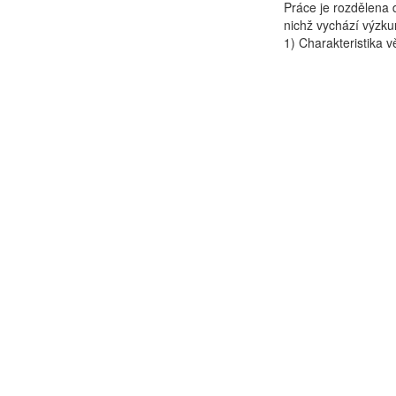
Práce je rozdělena d
nichž vychází výzkum
1) Charakteristika vě