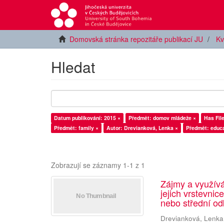
Domovská stránka repozitáře publikací JU
Kv
Hledat
Datum publikování: 2015 ×
Předmět: domov mládeže ×
Has File
Předmět: family ×
Autor: Drevianková, Lenka ×
Předmět: educa
Zobrazují se záznamy 1-1 z 1
Zájmy a využív
jejich vrstevnic
nebo střední od
Drevianková, Lenka