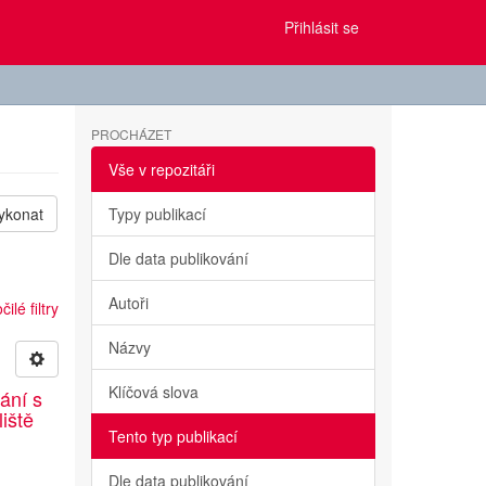
Přihlásit se
PROCHÁZET
Vše v repozitáři
ykonat
Typy publikací
Dle data publikování
Autoři
ilé filtry
Názvy
Klíčová slova
ání s
liště
Tento typ publikací
Dle data publikování