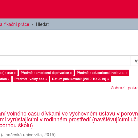
alifikační práce
Hledat
V
(s): true ×
Předmět: emotional deprivation ×
Předmět: educational institute. ×
tion ×
Předmět: volný čas ×
Datum publikování: [2010 TO 2019] ×
Zobrazit pokroč
ání volného času dívkami ve výchovném ústavu v porovn
emi vyrůstajícími v rodinném prostředí (navštěvujícími uči
bornou školu)
(
Jihočeská univerzita
,
2015
)