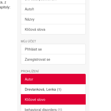
ta, z
pitoly:
Autoři
Názvy
Klíčová slova
MŮJ ÚČET
Přihlásit se
Zaregistrovat se
PROHLÍŽENÍ
Autor
Drevianková, Lenka (1)
Klíčové slovo
behavioral disorders (1)