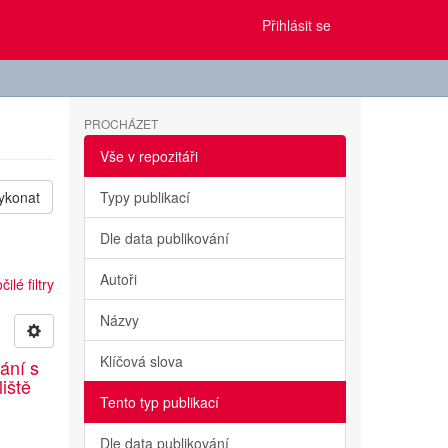
Přihlásit se
PROCHÁZET
Vše v repozitáři
ykonat
Typy publikací
Dle data publikování
Autoři
ilé filtry
Názvy
Klíčová slova
ání s
liště
Tento typ publikací
Dle data publikování