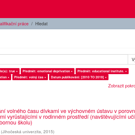
alifikační práce
Hledat
V
le(s): true ×
Předmět: emotional deprivation ×
Předmět: educational institute. ×
tion ×
Předmět: volný čas ×
Datum publikování: [2010 TO 2019] ×
Zobrazit pokroč
ání volného času dívkami ve výchovném ústavu v porovn
emi vyrůstajícími v rodinném prostředí (navštěvujícími uči
bornou školu)
(
Jihočeská univerzita
,
2015
)