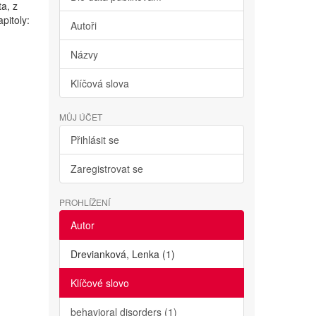
ta, z
pitoly:
Autoři
Názvy
Klíčová slova
MŮJ ÚČET
Přihlásit se
Zaregistrovat se
PROHLÍŽENÍ
Autor
Drevianková, Lenka (1)
Klíčové slovo
behavioral disorders (1)