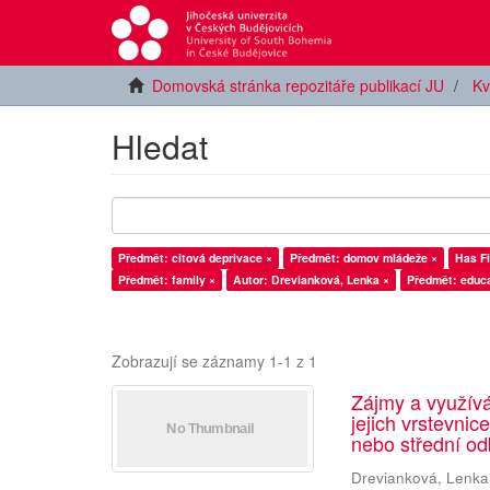
Domovská stránka repozitáře publikací JU
Kv
Hledat
Předmět: citová deprivace ×
Předmět: domov mládeže ×
Has Fi
Předmět: family ×
Autor: Drevianková, Lenka ×
Předmět: educa
Zobrazují se záznamy 1-1 z 1
Zájmy a využív
jejich vrstevnic
nebo střední od
Drevianková, Lenka