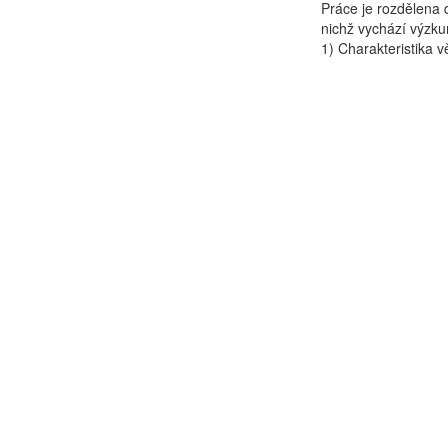
Práce je rozdělena d
nichž vychází výzkum
1) Charakteristika vě