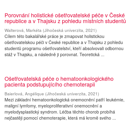
Porovnání holistické ošetřovatelské péče v České
republice a v Thajsku z pohledu místních studentů
Walterová, Markéta
(
Jihočeská univerzita
,
2021
)
Cílem této bakalářské práce je zmapovat holistickou
ošetřovatelskou péči v České republice a v Thajsku z pohledu
studentů programu ošetřovatelství, kteří absolvovali odbornou
stáž v Thajsku, a následně ji porovnat. Teoretická ...
Ošetřovatelská péče o hematoonkologického
pacienta podstupujícího chemoterapii
Baierlová, Angélique
(
Jihočeská univerzita
,
2021
)
Mezi základní hematoonkologická onemocnění patří leukémie,
maligní lymfomy, myeloproliferativní onemocnění a
myelodysplastický syndrom. Léčba těchto chorob probíhá
nejčastěji pomocí chemoterapie, která má kromě svého ...