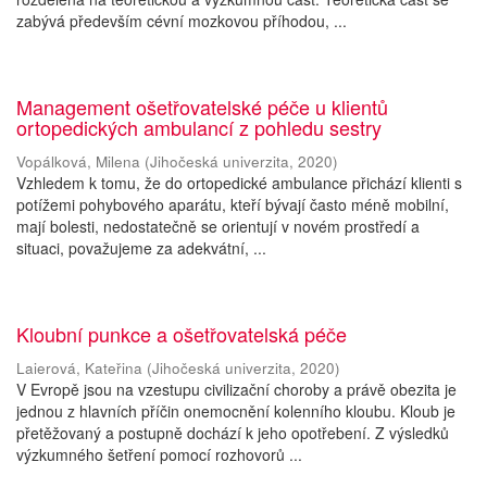
zabývá především cévní mozkovou příhodou, ...
Management ošetřovatelské péče u klientů
ortopedických ambulancí z pohledu sestry
Vopálková, Milena
(
Jihočeská univerzita
,
2020
)
Vzhledem k tomu, že do ortopedické ambulance přichází klienti s
potížemi pohybového aparátu, kteří bývají často méně mobilní,
mají bolesti, nedostatečně se orientují v novém prostředí a
situaci, považujeme za adekvátní, ...
Kloubní punkce a ošetřovatelská péče
Laierová, Kateřina
(
Jihočeská univerzita
,
2020
)
V Evropě jsou na vzestupu civilizační choroby a právě obezita je
jednou z hlavních příčin onemocnění kolenního kloubu. Kloub je
přetěžovaný a postupně dochází k jeho opotřebení. Z výsledků
výzkumného šetření pomocí rozhovorů ...