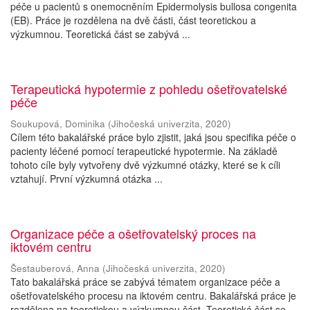
péče u pacientů s onemocněním Epidermolysis bullosa congenita
(EB). Práce je rozdělena na dvě části, část teoretickou a
výzkumnou. Teoretická část se zabývá ...
Terapeutická hypotermie z pohledu ošetřovatelské
péče
Soukupová, Dominika
(
Jihočeská univerzita
,
2020
)
Cílem této bakalářské práce bylo zjistit, jaká jsou specifika péče o
pacienty léčené pomocí terapeutické hypotermie. Na základě
tohoto cíle byly vytvořeny dvě výzkumné otázky, které se k cíli
vztahují. První výzkumná otázka ...
Organizace péče a ošetřovatelský proces na
iktovém centru
Šestauberová, Anna
(
Jihočeská univerzita
,
2020
)
Tato bakalářská práce se zabývá tématem organizace péče a
ošetřovatelského procesu na iktovém centru. Bakalářská práce je
rozdělena na teoretickou a výzkumnou část. Teoretická část se