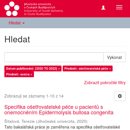
Přepn
navig
Hledat
Hledat
Vykonat
Datum publikování: [2020 TO 2022] ×
Předmět: ošetřovatelská péče ×
Předmět: sestra ×
Zobrazit pokročilé filtry
Zobrazují se záznamy 1-10 z 14
Specifika ošetřovatelské péče u pacientů s
onemocněním Epidermolysis bullosa congenita
Šítalová, Terezie
(
Jihočeská univerzita
,
2020
)
Tato bakalářská práce je zaměřena na specifika ošetřovatelské