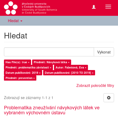
Přepn
navig
Hledat
Hledat
Vykonat
Has File(s): true ×
Předmět: Návyková látka ×
Předmět: problematika závislosti ×
Autor: Fabešová, Eva ×
Datum publikování: 2019 ×
Datum publikování: [2010 TO 2019] ×
Předmět: prevention ×
Zobrazit pokročilé filtry
Zobrazují se záznamy 1-1 z 1
Problematika zneužívání návykových látek ve
vybraném výchovném ústavu