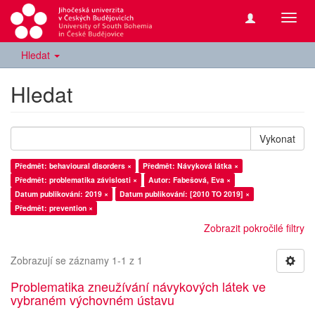
Přepn
navig
Hledat
Hledat
Vykonat
Předmět: behavioural disorders ×
Předmět: Návyková látka ×
Předmět: problematika závislosti ×
Autor: Fabešová, Eva ×
Datum publikování: 2019 ×
Datum publikování: [2010 TO 2019] ×
Předmět: prevention ×
Zobrazit pokročilé filtry
Zobrazují se záznamy 1-1 z 1
Problematika zneužívání návykových látek ve
vybraném výchovném ústavu