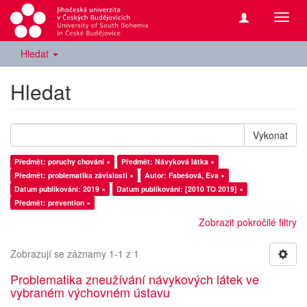
Přepn
navig
Hledat
Hledat
Vykonat
Předmět: poruchy chování ×
Předmět: Návyková látka ×
Předmět: problematika závislosti ×
Autor: Fabešová, Eva ×
Datum publikování: 2019 ×
Datum publikování: [2010 TO 2019] ×
Předmět: prevention ×
Zobrazit pokročilé filtry
Zobrazují se záznamy 1-1 z 1
Problematika zneužívání návykových látek ve
vybraném výchovném ústavu