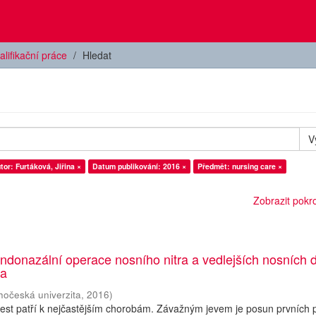
alifikační práce
Hledat
V
tor: Furtáková, Jiřina ×
Datum publikování: 2016 ×
Předmět: nursing care ×
Zobrazit pokroč
donazální operace nosního nitra a vedlejších nosních d
ta
ihočeská univerzita
,
2016
)
est patří k nejčastějším chorobám. Závažným jevem je posun prvních 