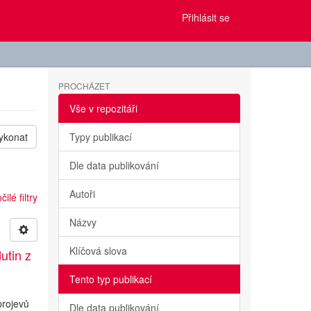
Přihlásit se
PROCHÁZET
Vše v repozitáři
ykonat
Typy publikací
Dle data publikování
Autoři
ilé filtry
Názvy
Klíčová slova
utin z
Tento typ publikací
projevů
Dle data publikování