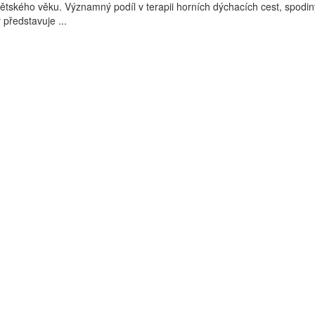
tského věku. Významný podíl v terapii horních dýchacích cest, spodiny
 představuje ...