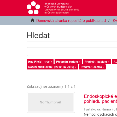
Domovská stránka repozitáře publikací JU
Kv
Hledat
Has File(s): true ×
Předmět: patient ×
Předmět: pacient ×
Au
Datum publikování: [2010 TO 2019] ×
Předmět: sestra ×
Zobrazují se záznamy 1-1 z 1
Endoskopické en
pohledu pacien
Furtáková, Jiřina
(
J
Nemoci dýchacích c