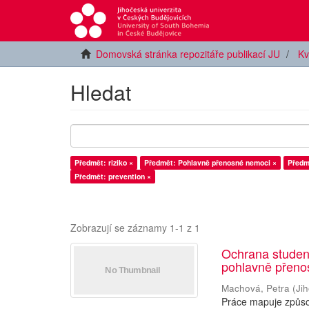
Domovská stránka repozitáře publikací JU
Kv
Hledat
Předmět: riziko ×
Předmět: Pohlavně přenosné nemoci ×
Předm
Předmět: prevention ×
Zobrazují se záznamy 1-1 z 1
Ochrana studen
pohlavně přen
Machová, Petra
(
Ji
Práce mapuje způsob