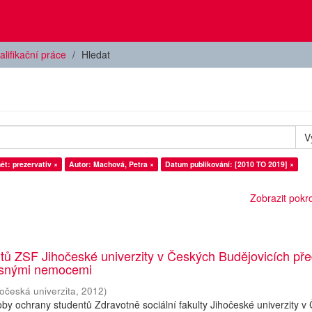
alifikační práce
Hledat
V
ět: prezervativ ×
Autor: Machová, Petra ×
Datum publikování: [2010 TO 2019] ×
Zobrazit pokroč
tů ZSF Jihočeské univerzity v Českých Budějovicích př
osnými nemocemi
hočeská univerzita
,
2012
)
y ochrany studentů Zdravotně sociální fakulty Jihočeské univerzity v