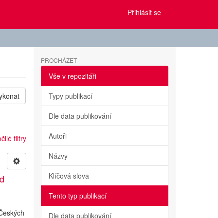
Přihlásit se
PROCHÁZET
Vše v repozitáři
ykonat
Typy publikací
Dle data publikování
Autoři
ilé filtry
Názvy
Klíčová slova
ed
Tento typ publikací
 Českých
Dle data publikování